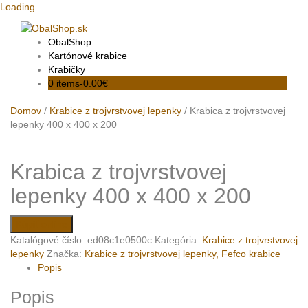
Loading…
Skip
to
ObalShop
content
Kartónové krabice
Krabičky
0 items-
0.00
€
Domov
/
Krabice z trojvrstvovej lepenky
/ Krabica z trojvrstvovej
lepenky 400 x 400 x 200
Krabica z trojvrstvovej
lepenky 400 x 400 x 200
Kúpiť online
Katalógové číslo:
ed08c1e0500c
Kategória:
Krabice z trojvrstvovej
lepenky
Značka:
Krabice z trojvrstvovej lepenky, Fefco krabice
Popis
Popis