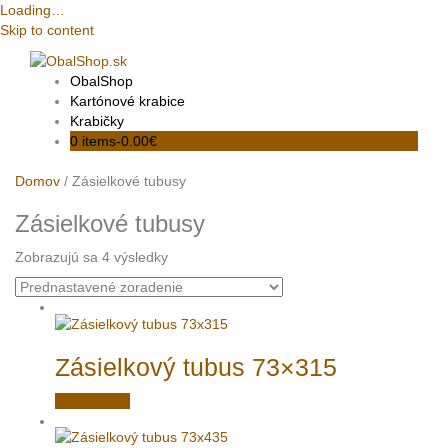
Loading…
Skip to content
ObalShop
Kartónové krabice
Krabičky
0 items-
0.00
€
Domov
/ Zásielkové tubusy
Zásielkové tubusy
Zobrazujú sa 4 výsledky
Zásielkový tubus 73×315
Kúpiť online